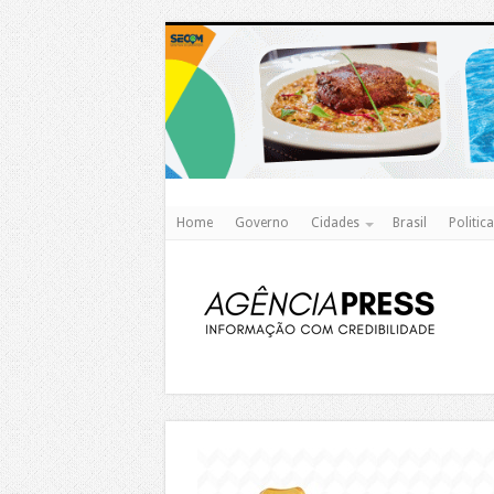
Home
Governo
Cidades
Brasil
Politica
https://agualimpa.go.gov.br/site/