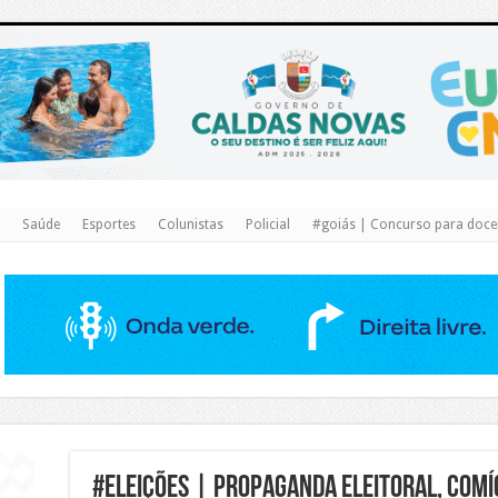
https://www.caldasnovas.go.gov.br/
Saúde
Esportes
Colunistas
Policial
#goiás | Concurso para docen
#eleições | Propaganda eleitoral, comí