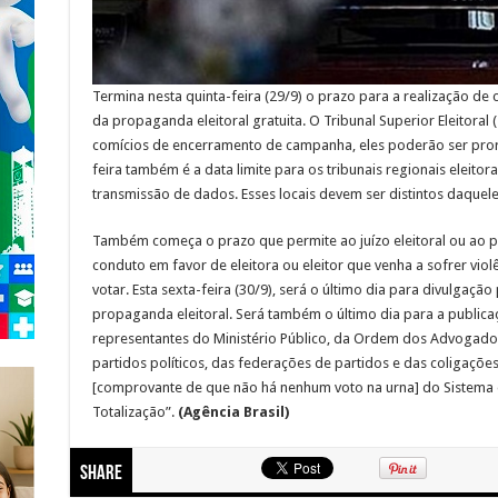
Termina nesta quinta-feira (29/9) o prazo para a realização de 
da propaganda eleitoral gratuita. O Tribunal Superior Eleitoral 
comícios de encerramento de campanha, eles poderão ser pror
feira também é a data limite para os tribunais regionais eleitor
transmissão de dados. Esses locais devem ser distintos daquele
Também começa o prazo que permite ao juízo eleitoral ou ao p
conduto em favor de eleitora ou eleitor que venha a sofrer viol
votar. Esta sexta-feira (30/9), será o último dia para divulgaçã
propaganda eleitoral. Será também o último dia para a publica
representantes do Ministério Público, da Ordem dos Advogados 
partidos políticos, das federações de partidos e das coligaçõ
[comprovante de que não há nenhum voto na urna] do Sistema
Totalização”.
(Agência Brasil)
Share