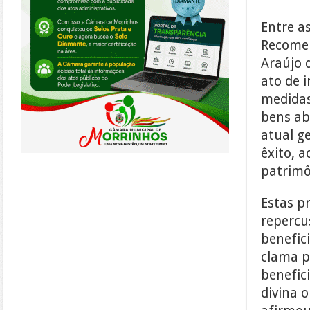
Entre a
Recomen
Araújo 
ato de 
medidas 
bens ab
atual g
êxito, a
patrimô
Estas p
repercu
benefic
clama p
benefic
divina o