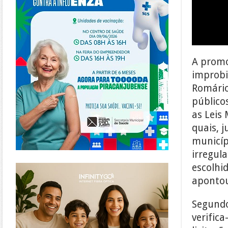
A promo
improbi
Romário
público
as Leis
quais, 
municíp
irregula
https://www.infinitygo.com.br/
escolhi
aponto
Segundo
verific