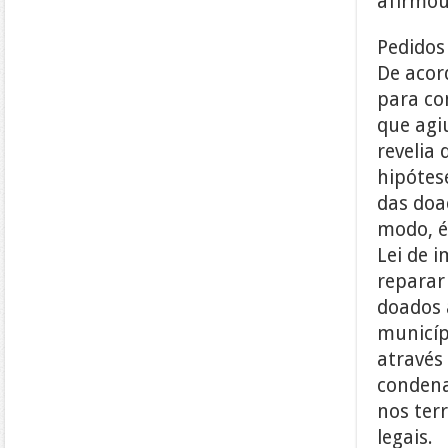
afirmou
Pedidos
De acor
para co
que agi
revelia
hipótes
das doa
modo, é
Lei de 
reparar
doados 
municíp
através
condena
nos ter
legais.