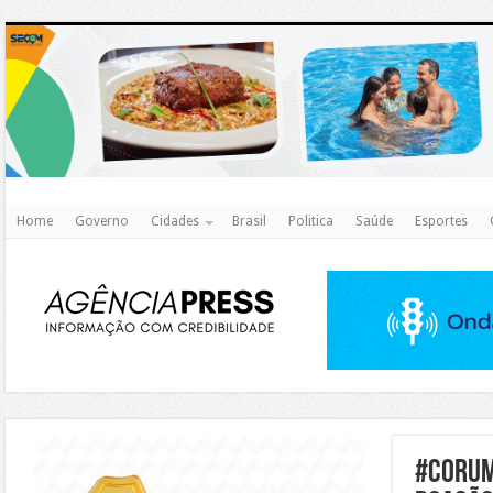
http
Home
Governo
Cidades
Brasil
Politica
Saúde
Esportes
https://agualimpa.go.gov.br/site/
#Corum