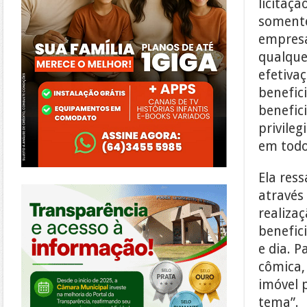
licitaçã
somente
empresa
qualquer
efetiva
benefici
benefic
privileg
em todo
Ela res
https://morrinhos.go.leg.br/
através 
realiza
benefic
e dia. P
cômica,
imóvel 
tema”.