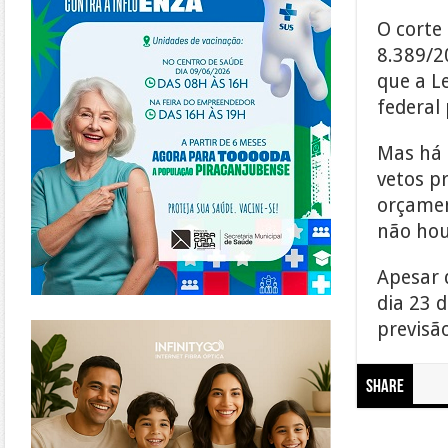
O corte
8.389/20
que a L
federal 
Mas há 
vetos p
orçamen
não ho
Apesar 
dia 23 
https://www.infinitygo.com.br/
previsã
Share