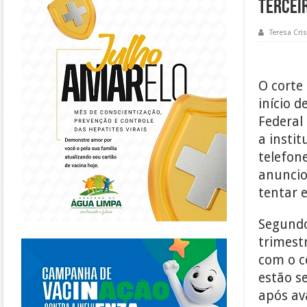
tercei
Teresa Cris
O corte
início d
Federal
a insti
telefon
anuncio
tentar e
Segundo
https://piracanjuba.go.gov.br/
trimest
com o c
estão s
após av