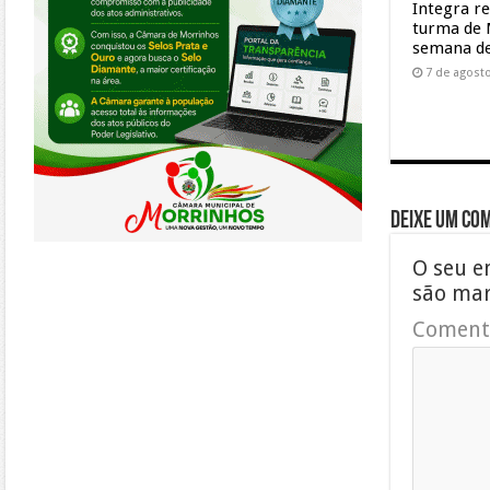
Integra r
turma de 
semana de
7 de agost
Deixe um co
O seu e
são ma
Coment