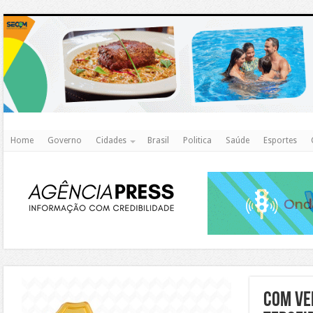
http
Home
Governo
Cidades
Brasil
Politica
Saúde
Esportes
https://agualimpa.go.gov.br/site/
Com ve