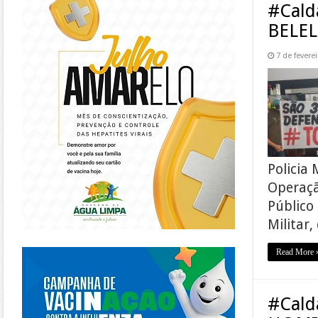
#Cald
BELEL
7 de fevere
Policia 
Operaçã
Público 
Militar,
https://piracanjuba.go.gov.br/
Read More 
#Cald