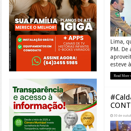
Lima, q
PM. De 
aprovei
esteve 
Read More 
https://morrinhos.go.leg.br/
#Cal
CONT
30 de outu