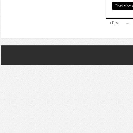
Read More 
« First
...