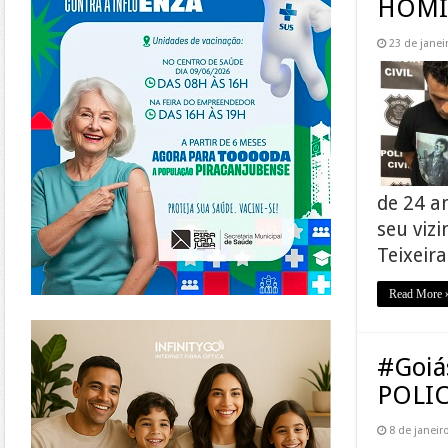
HOMI
23 de janei
de 24 a
seu viz
Teixeir
Read More 
https://www.infinitygo.com.br/
#Goi
POLI
8 de janeir