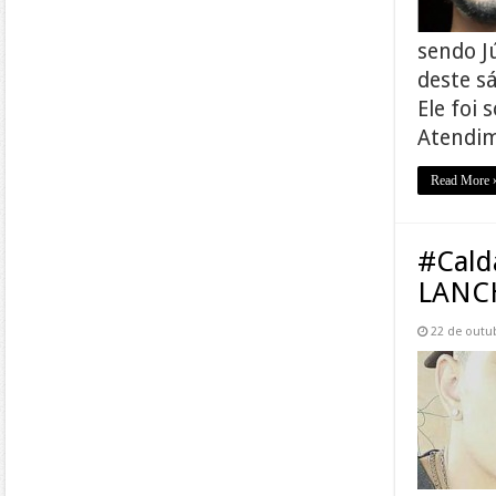
sendo J
deste s
Ele foi
Atendi
Read More 
#Cald
LANC
22 de outu