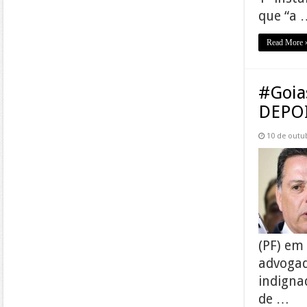
que “a 
Read More 
#Goia
DEPO
10 de outu
(PF) em
advogad
indigna
de …