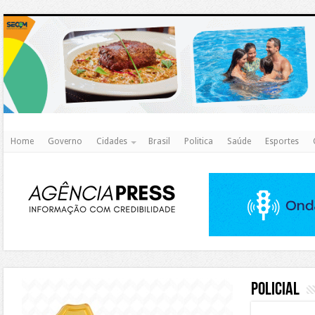
http
Home
Governo
Cidades
Brasil
Politica
Saúde
Esportes
https://agualimpa.go.gov.br/site/
Policial