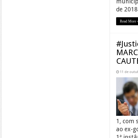
municíp
de 2018
Read More 
#Just
MARC
CAUT
11 de outu
1, com 
ao ex-g
1ª inst