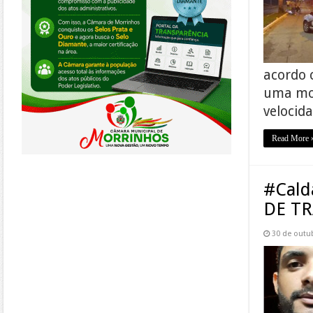
acordo 
uma mot
velocida
Read More 
#Cald
DE T
30 de outu