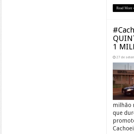
Read More 
#Cach
QUIN
1 MI
27 de sete
milhão 
que dur
promoto
Cachoei