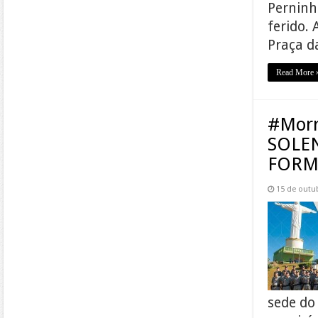
Perninha
ferido.
Praça d
Read More 
#Morr
SOLE
FORM
15 de outu
sede do