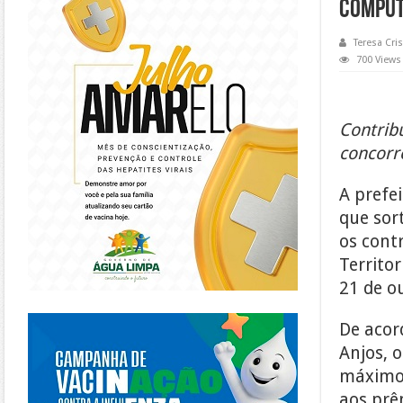
comput
Teresa Cris
700 Views
Contrib
concorr
A prefe
que sor
os cont
Territo
21 de o
https://piracanjuba.go.gov.br/
De acor
Anjos, 
máximo 
aos prê