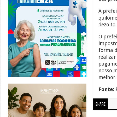
A prefe
quilômet
dezoito
O prefe
imposto
forma d
realiza
pagamen
nosso m
melhori
https://www.infinitygo.com.br/
Fonte: 
Share