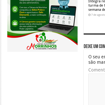
Integra r
turma de 
semana de
7 de agost
Deixe um co
O seu e
são ma
Coment