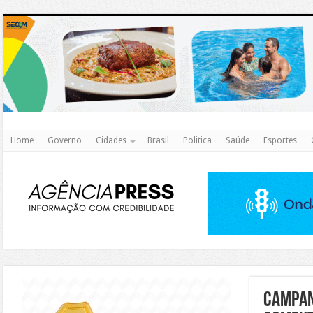
http
Home
Governo
Cidades
Brasil
Politica
Saúde
Esportes
https://agualimpa.go.gov.br/site/
Campan