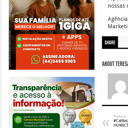
nossas 
Agência
Marketin
Share
About Teresa
https://morrinhos.go.leg.br/
Previous
#Calda
HOMICÍ