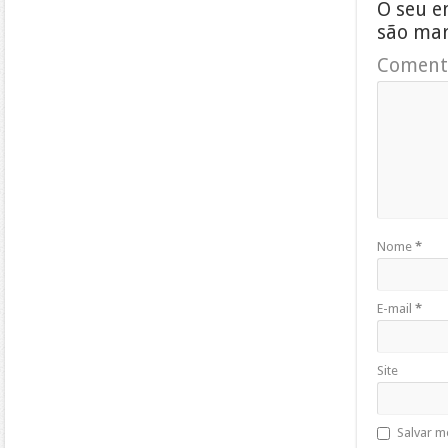
O seu e
são ma
Coment
Nome
*
E-mail
*
Site
Salvar m