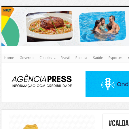
http
Home
Governo
Cidades
Brasil
Politica
Saúde
Esportes
https://agualimpa.go.gov.br/site/
#Calda