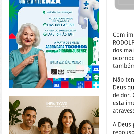
Com ime
RODOLPH
dos mai
ocorrid
também 
Não tem
Deus qu
de dor. 
https://www.infinitygo.com.br/
esta im
atraves
A Deus 
repouso