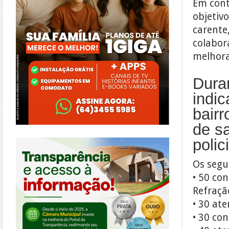
Em cont
objetivo
carente
colabor
melhora
Dura
indi
bairr
de s
https://morrinhos.go.leg.br/
polic
Os segu
• 50 co
Refraçã
• 30 at
• 30 con