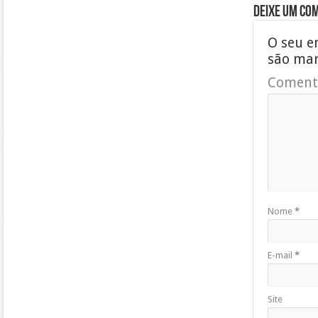
Deixe um co
O seu e
são ma
Coment
Nome
*
E-mail
*
Site