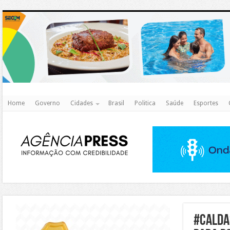
http
Home
Governo
Cidades
Brasil
Politica
Saúde
Esportes
https://agualimpa.go.gov.br/site/
#calda