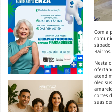
Com a p
comunid
sábado 
Bairros.
Nesta o
ofertand
atendim
https://www.infinitygo.com.br/
óleo su
amarelo
cortes 
suas de