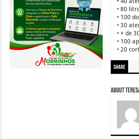
• 40 at
• 80 lit
• 100 d
• 30 ate
• + de 3
• 100 ap
• 20 cor
Share
About Teresa