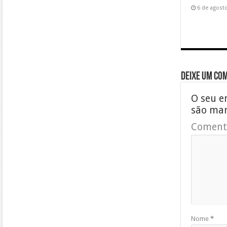
6 de agost
Deixe um co
O seu e
são ma
Coment
Nome
*