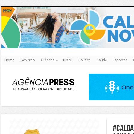
http
Home
Governo
Cidades
Brasil
Politica
Saúde
Esportes
https://agualimpa.go.gov.br/site/
#calda