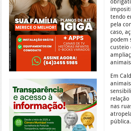
obrigat
imposit
tendo em
pela co
caso, a
podem s
custeio
ampliaç
animais
Em Cald
https://morrinhos.go.leg.br/
animais
sensibi
relação
nas rua
atropel
pública.