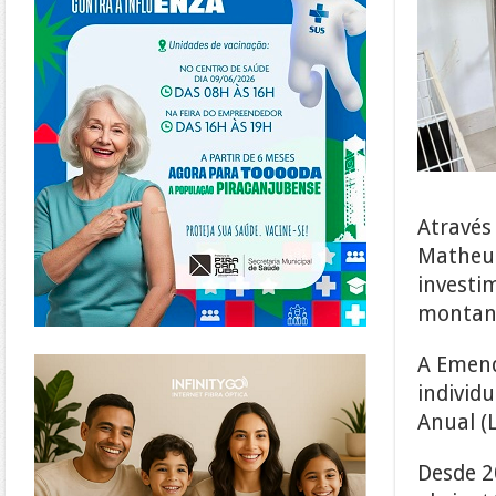
Através
Matheus
investi
montant
https://www.infinitygo.com.br/
A Emend
individ
Anual (
Desde 2