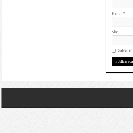
E-mail
*
Site
Salvar m