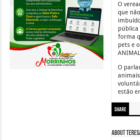
O verea
que não
imbuído
pública
forma q
pets e 
ANIMAL 
O parla
animais
voluntá
estão e
Share
About Teresa