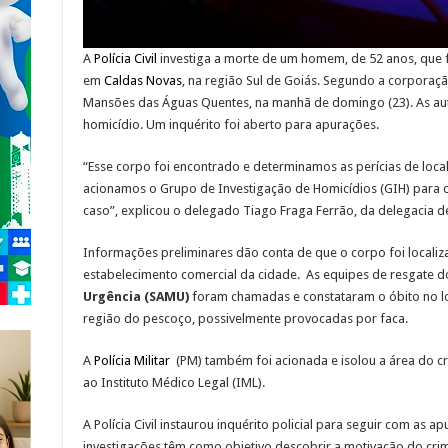
A
Polícia Civil
investiga a morte de um homem, de 52 anos, que 
em
Caldas Novas
, na região Sul de Goiás. Segundo a corporação
Mansões das Águas Quentes, na manhã de domingo (23). As aut
homicídio. Um inquérito foi aberto para apurações.
“Esse corpo foi encontrado e determinamos as perícias de loca
acionamos o Grupo de Investigação de Homicídios (GIH) para 
caso”, explicou o delegado Tiago Fraga Ferrão, da delegacia d
Informações preliminares dão conta de que o corpo foi locali
estabelecimento comercial da cidade. As equipes de resgate 
Urgência (SAMU)
foram chamadas e constataram o óbito no lo
região do pescoço, possivelmente provocadas por faca.
A
Polícia Militar
(PM) também foi acionada e isolou a área do cr
ao Instituto Médico Legal (IML).
A Polícia Civil instaurou inquérito policial para seguir com as 
investigações têm como objetivo descobrir a motivação do crime