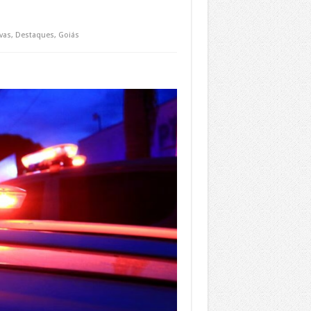
vas
,
Destaques
,
Goiás