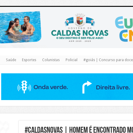
https://www.caldasnovas.go.gov.br/
Saúde
Esportes
Colunistas
Policial
#goiás | Concurso para docen
#caldasnovas | Homem é encontrado mor