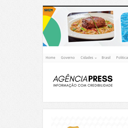
Home
Governo
Cidades
Brasil
Politica
https://agualimpa.go.gov.br/site/