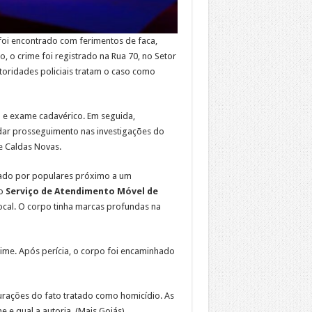
foi encontrado com ferimentos de faca,
, o crime foi registrado na Rua 70, no Setor
oridades policiais tratam o caso como
l e exame cadavérico. Em seguida,
dar prosseguimento nas investigações do
e Caldas Novas.
zado por populares próximo a um
do
Serviço de Atendimento Móvel de
cal. O corpo tinha marcas profundas na
ime. Após perícia, o corpo foi encaminhado
apurações do fato tratado como homicídio. As
 e qual a autoria. (Mais Goiás)