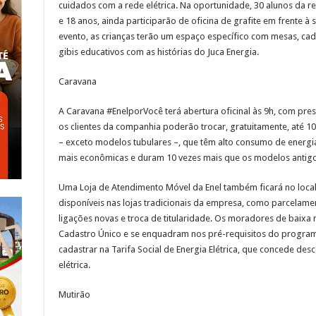
cuidados com a rede elétrica. Na oportunidade, 30 alunos da r
e 18 anos, ainda participarão de oficina de grafite em frente à
evento, as crianças terão um espaço específico com mesas, cade
gibis educativos com as histórias do Juca Energia.
Caravana
A Caravana #EnelporVocê terá abertura oficinal às 9h, com pres
os clientes da companhia poderão trocar, gratuitamente, até 1
– exceto modelos tubulares –, que têm alto consumo de energia
mais econômicas e duram 10 vezes mais que os modelos antigo
Uma Loja de Atendimento Móvel da Enel também ficará no local,
disponíveis nas lojas tradicionais da empresa, como parcelamen
ligações novas e troca de titularidade. Os moradores de baixa
Cadastro Único e se enquadram nos pré-requisitos do progra
cadastrar na Tarifa Social de Energia Elétrica, que concede de
elétrica.
Mutirão