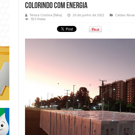
colorindo com energia
Teresa Cristina [Teka]
20 de junho de 2022
Caldas Nova
925 Views