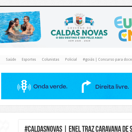
https://www.caldasnovas.go.gov.br/
Saúde
Esportes
Colunistas
Policial
#goiás | Concurso para docen
#caldasnovas | ENEL traz caravana de s