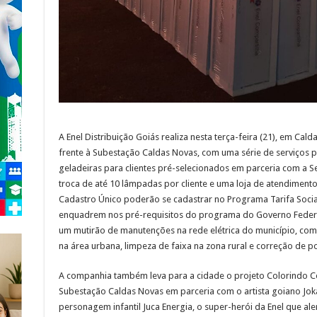
A Enel Distribuição Goiás realiza nesta terça-feira (21), em Ca
frente à Subestação Caldas Novas, com uma série de serviços 
geladeiras para clientes pré-selecionados em parceria com a Sec
troca de até 10 lâmpadas por cliente e uma loja de atendime
Cadastro Único poderão se cadastrar no Programa Tarifa Social
enquadrem nos pré-requisitos do programa do Governo Federal
um mutirão de manutenções na rede elétrica do município, com
na área urbana, limpeza de faixa na zona rural e correção de pos
A companhia também leva para a cidade o projeto Colorindo C
Subestação Caldas Novas em parceria com o artista goiano Joka G
personagem infantil Juca Energia, o super-herói da Enel que al