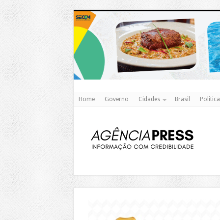
Home
Governo
Cidades
Brasil
Politica
https://agualimpa.go.gov.br/site/