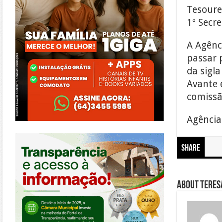
Tesoure
1º Secre
A Agênc
passar 
da sigl
Avante 
comissã
Agência
https://morrinhos.go.leg.br/
Share
About Teresa