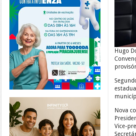
Hugo Do
Convenç
provisó
Segundo
estadua
municíp
https://www.infinitygo.com.br/
Nova co
Preside
Vice-pr
Secretá