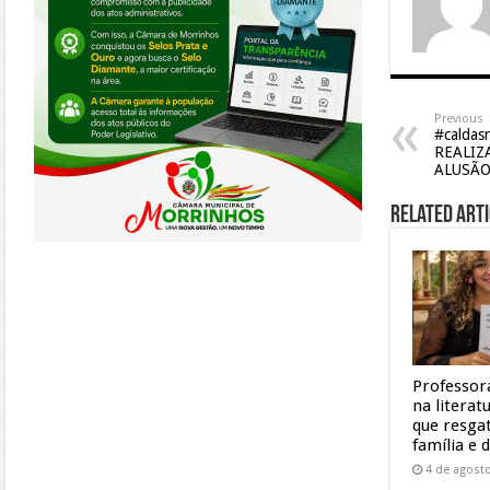
Previous
#caldas
REALIZ
ALUSÃO
Related Arti
Professor
na litera
que resgat
família e 
4 de agost