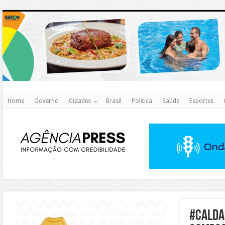
http
Home
Governo
Cidades
Brasil
Politica
Saúde
Esportes
https://agualimpa.go.gov.br/site/
#calda