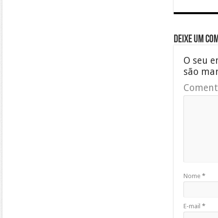
Deixe um co
O seu e
são ma
Coment
Nome
*
E-mail
*