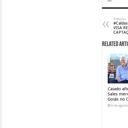
Previous
#Calda
VISA R
CAPTAÇ
Related Arti
Caiado af
Sales mer
Goiás no 
6 de agost