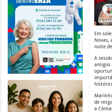
Em sole
Novas, 
noite de
A sessã
amigos 
oportun
importân
https://www.infinitygo.com.br/
históric
Marinho
de resga
a Câmar