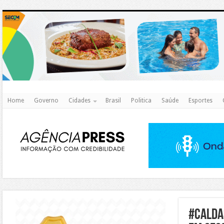
http
Home
Governo
Cidades
Brasil
Politica
Saúde
Esportes
https://agualimpa.go.gov.br/site/
#Calda