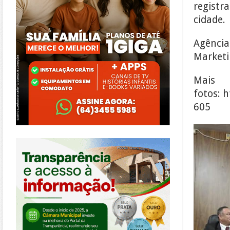
registr
cidade.
Agência
Marketin
Mais
fotos: 
605
https://morrinhos.go.leg.br/