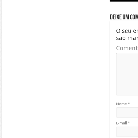
Deixe um co
O seu e
são ma
Coment
Nome
*
E-mail
*