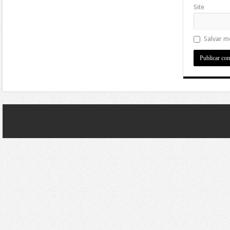
Site
Salvar m