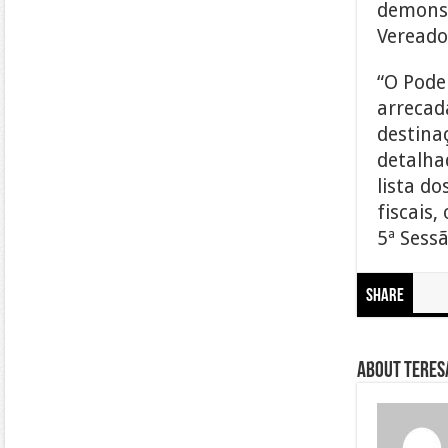
demonst
Vereado
“O Pode
arrecad
destina
detalha
lista do
fiscais,
5ª Sess
Share
About Teresa