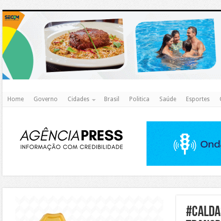
http
Home
Governo
Cidades
Brasil
Politica
Saúde
Esportes
https://agualimpa.go.gov.br/site/
#calda