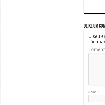
Deixe um co
O seu e
são ma
Coment
Nome
*