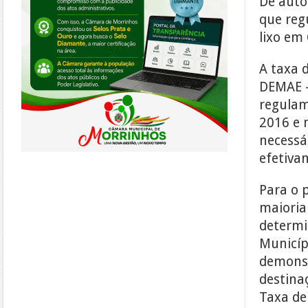
De auto
que reg
lixo em
A taxa 
DEMAE –
regulam
2016 e 
necessá
efetiva
Para o 
maioria
determi
Municíp
demonst
destina
Taxa de