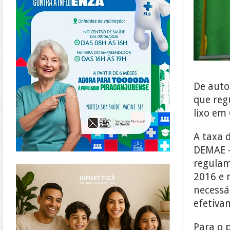
De auto
que reg
lixo em
A taxa 
DEMAE –
regulam
https://www.infinitygo.com.br/
2016 e 
necessá
efetiva
Para o 