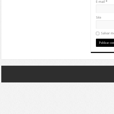
E-mail
*
Site
Salvar m