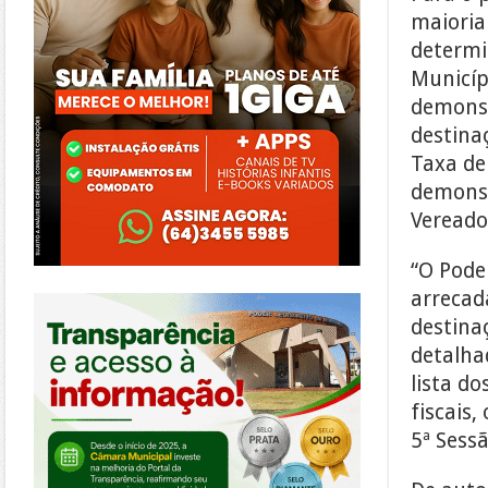
maioria
determi
Municíp
demonst
destina
Taxa de
demonst
Vereado
“O Pode
https://morrinhos.go.leg.br/
arrecad
destina
detalha
lista do
fiscais,
5ª Sess