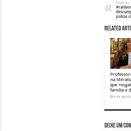
Previous
#caldas
descumpr
polícia c
Related Arti
Professor
na litera
que resgat
família e 
4 de agost
Deixe um co