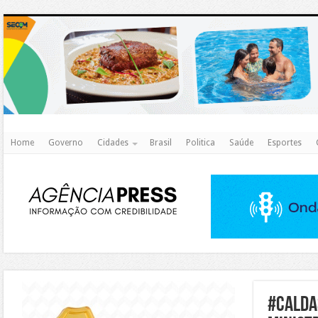
http
Home
Governo
Cidades
Brasil
Politica
Saúde
Esportes
https://agualimpa.go.gov.br/site/
#calda