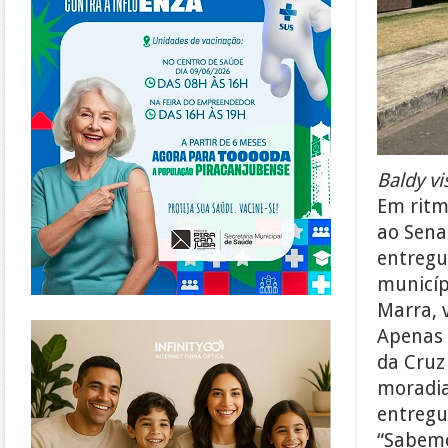
Baldy v
Em ritm
ao Senad
entregu
municíp
Marra, v
https://www.infinitygo.com.br/
Apenas 
da Cruz
moradia
entregu
“Sabemo