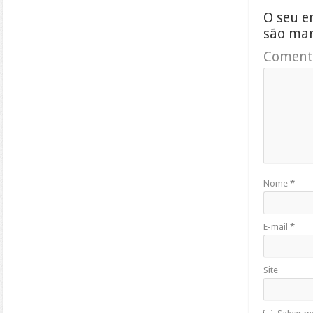
O seu e
são ma
Coment
Nome
*
E-mail
*
Site