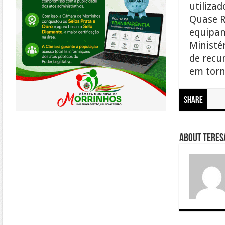
utiliza
Quase R
equipam
Ministé
de recu
em torn
Share
About Teresa