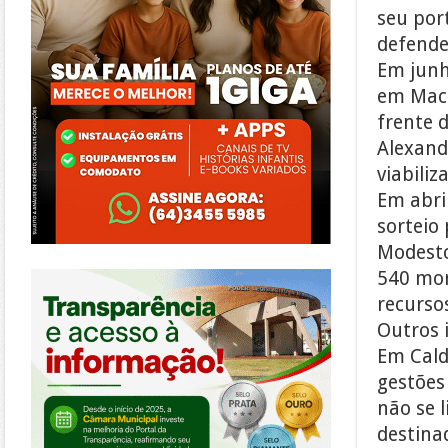
seu por
defende
Em junh
em Mace
frente 
Alexandr
viabiliz
Em abril
sorteio
Modesto
https://morrinhos.go.leg.br/
540 mo
recurso
Outros 
Em Cald
gestões
não se 
destina