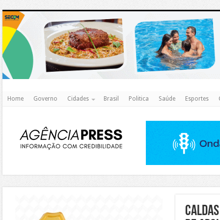
http
Home
Governo
Cidades
Brasil
Politica
Saúde
Esportes
https://agualimpa.go.gov.br/site/
Caldas 