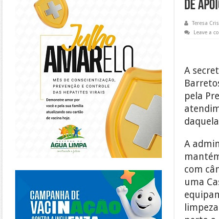
de Apo
Teresa Cris
Leave a 
A secret
Barreto
pela Pr
atendim
daquela 
A admin
mantém,
com cân
https://piracanjuba.go.gov.br/
uma Cas
equipam
limpeza