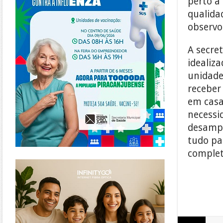
perto a
qualida
observo
A secre
idealiz
unidade
receber
em casa
necessi
desampa
tudo pa
complet
https://www.infinitygo.com.br/