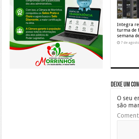
Integra r
turma de 
semana de
7 de agost
Deixe um co
O seu e
são ma
Coment