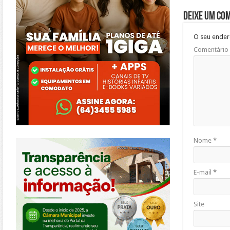
Deixe um co
O seu ender
Comentário
https://morrinhos.go.leg.br/
Nome
*
E-mail
*
Site