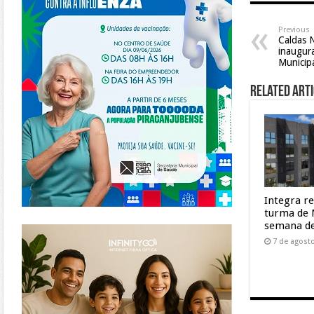
Previous
Caldas N
inaugur
Municip
Related Arti
Integra r
turma de 
https://www.infinitygo.com.br/
semana de
7 de agost