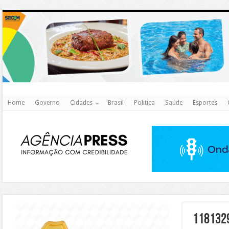
http
Home
Governo
Cidades
Brasil
Politica
Saúde
Esportes
https://agualimpa.go.gov.br/site/
118132