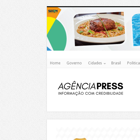
Home
Governo
Cidades
Brasil
Politica
https://agualimpa.go.gov.br/site/