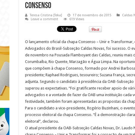
Consenso
Teresa Cristina [Teka]
17 de novembro de 2015
Caldas 
Leave a comment
619 Views
O lançamento oficial da chapa Consenso – Unir e Transformar,
Advogados do Brasil-Subseção Caldas Novas, foi sucesso. O ev
de novembro na Pousada Flamboyant das Caldas, reuniu mais d
Corumbaíba, Rio Quente, Marzagão e Água Limpa. Na oportuni
que compõem à chapa Consenso, formado por Andrei Barbosa, p
presidente; Raphael Rodrigues, tesoureiro; Suzana França, secretá
adjunta. Segundo o candidato à presidência da OAB-Subseção 
superou as expectativas. “Foi gratificante receber apoio de vár
advogados e a vontade de fazer da OAB uma instituição cada ve
festividade, também foram apresentadas as propostas da cha
Para o candidato a vice-presidente, Rogério Buzinhani, o event
processo eleitoral da chapa Consenso. “É a demonstração clara
eleitoral”, declarou.
O atual presidente da OAB-Subseção Caldas Novas, Dr. Laudo Na
chapa Consenso – Unir e Transformar foi a coroação de um trab