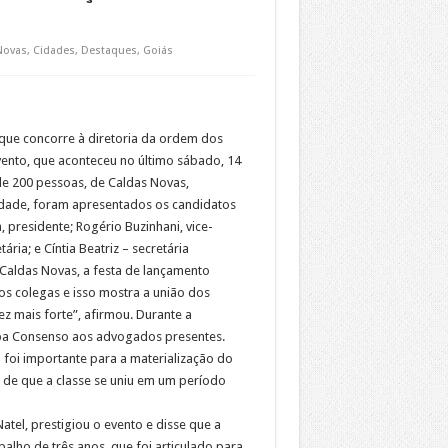
Novas
,
Cidades
,
Destaques
,
Goiás
 que concorre à diretoria da ordem dos
ento, que aconteceu no último sábado, 14
e 200 pessoas, de Caldas Novas,
dade, foram apresentados os candidatos
residente; Rogério Buzinhani, vice-
ria; e Cíntia Beatriz – secretária
Caldas Novas, a festa de lançamento
ios colegas e isso mostra a união dos
z mais forte”, afirmou. Durante a
pa Consenso aos advogados presentes.
o foi importante para a materialização do
 de que a classe se uniu em um período
tel, prestigiou o evento e disse que a
alho de três anos, que foi articulado para