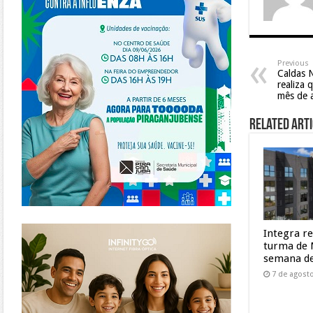
Previous
Caldas 
realiza 
mês de 
Related Arti
https://www.infinitygo.com.br/
Integra r
turma de 
semana de
7 de agost