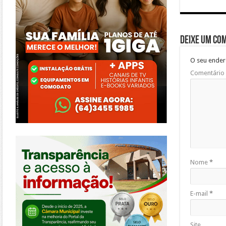
Deixe um co
O seu ender
Comentário
https://morrinhos.go.leg.br/
Nome
*
E-mail
*
Site