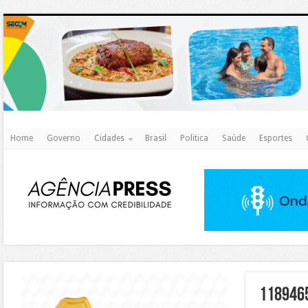
http
Home
Governo
Cidades
Brasil
Politica
Saúde
Esportes
https://agualimpa.go.gov.br/site/
118946