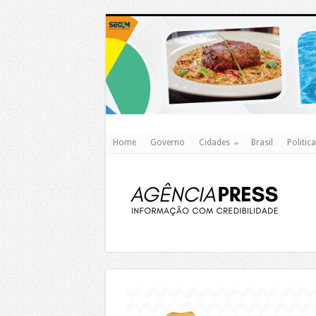
Home
Governo
Cidades
Brasil
Politica
https://agualimpa.go.gov.br/site/