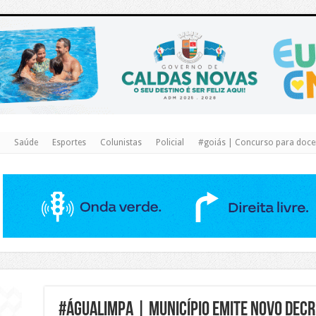
https://www.caldasnovas.go.gov.br/
Saúde
Esportes
Colunistas
Policial
#goiás | Concurso para docen
#águalimpa | Município emite novo decr