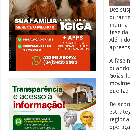
Dez sus
durante
manhã d
fase da
Além do
apreens
A fase 
quando 
Goiás f
https://morrinhos.go.leg.br/
movimen
que faz
De acord
estraté
regional
operaçã