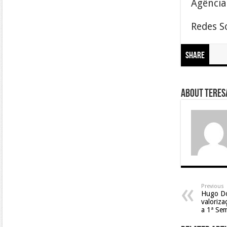
Agência
Redes S
Share
About Teresa
Previous
Hugo D
valoriz
a 1ª Se