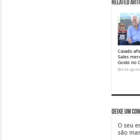
Related Arti
Caiado af
Sales mer
Goiás no 
6 de agost
Deixe um co
O seu e
são ma