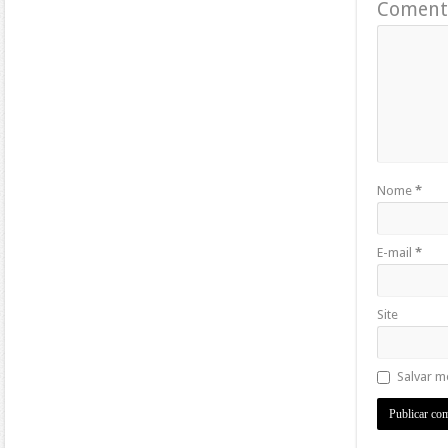
Coment
Nome
*
E-mail
*
Site
Salvar m