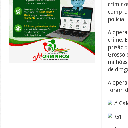
crimino
comprom
polícia.
A opera
crime. 
prisão 
Grosso 
milhões 
de drog
A opera
foram d
Cal
G1