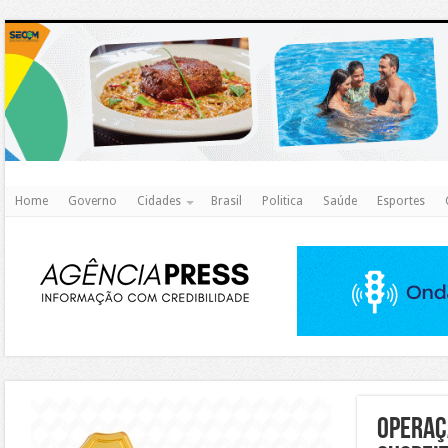
http
Home
Governo
Cidades
Brasil
Politica
Saúde
Esportes
https://agualimpa.go.gov.br/site/
Operaç