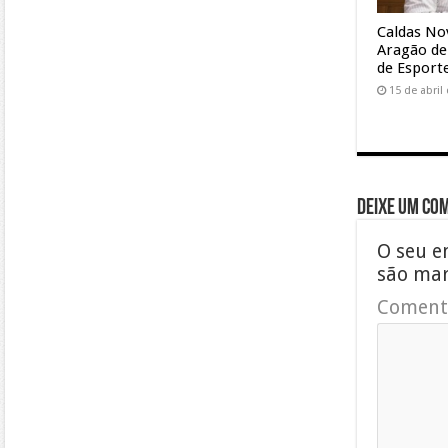
Caldas No
Aragão dei
de Esport
15 de abril
Deixe um co
O seu e
são ma
Coment