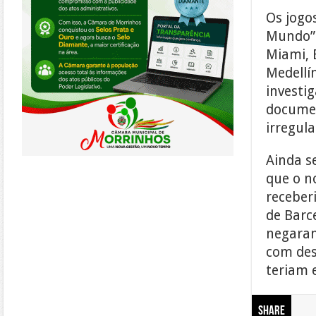
Os jogo
Mundo” 
Miami, 
Medellí
investi
documen
irregul
Ainda s
que o n
receberi
de Barce
negaram
com des
teriam e
Share