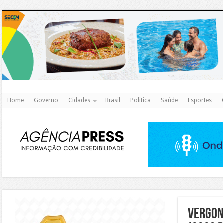
http
Home
Governo
Cidades
Brasil
Politica
Saúde
Esportes
https://agualimpa.go.gov.br/site/
VERGON