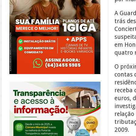
A Guard
trás de
Concier
suspeit
em Hong
quatro 
O próxi
contas 
residên
https://morrinhos.go.leg.br/
receba 
euros, d
investi
relação
tributa
2009.