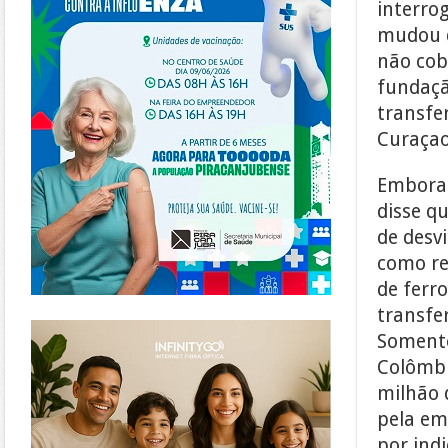
interrog
mudou de
não cob
fundação
transfe
Curaçao
Embora 
disse q
de desvi
como re
de ferro
transfe
https://www.infinitygo.com.br/
Somente
Colômbi
milhão 
pela em
por ind