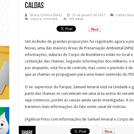
Caldas
Teresa Cristina [Teka]
23 de janeiro de 2017
Caldas Nov
Leave a comment
693 Views
Um incêndio de grandes proporções foi registrado agora a pou
Novas, uma das maiores Áreas de Preservação Ambiental [APA]
informações, viaturas do Corpo de Bombeiros estão no local e a
contenção das chamas. Segundo informações dos militares, o 
por enquanto, está fora de controle, mas como o período é de c
que as chamas se propaguem para uma maior extensão do PE
O ex-supervisor do Parque, Samuel Amaral está na Unidade e 
parte das chamas se concentram em uma área acima do mirante 
seja criminoso, porém as causas ainda serão investigadas. A o
traremos mais informações do fato neste canal de notícias.
[Agência Press com informações de Samuel Amaral e Corpo de
Share