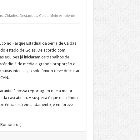
as
,
Cidades
,
Destaques
,
Goiás
,
Meio Ambiente
co no Parque Estadual da Serra de Caldas
 do estado de Goiás. De acordo com
s equipes já iniciaram os trabalhos de
incêndio é de média a grande proporção e
huvas intensas, o solo úmido deve dificultar
SCAN.
garantiu à nossa reportagem que a maior
da cascatinha. A suspeita é que o incêndio
corrência está em andamento, e em breve
 Bombeiros]