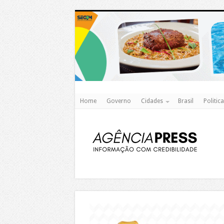
Home
Governo
Cidades
Brasil
Politica
https://agualimpa.go.gov.br/site/