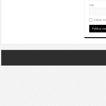
Site
Salvar m