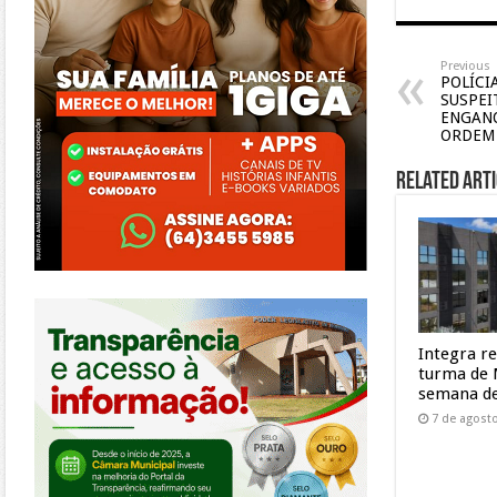
Previous
POLÍCI
SUSPEI
ENGANO
ORDEM 
Related Arti
https://morrinhos.go.leg.br/
Integra r
turma de 
semana de
7 de agost