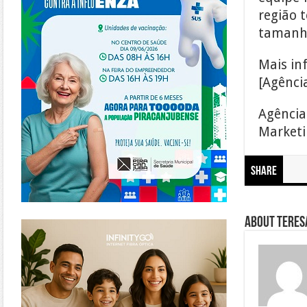
região 
tamanho
Mais in
[Agênci
Agência
Marketin
Share
https://www.infinitygo.com.br/
About Teresa