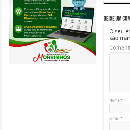
Deixe um co
O seu e
são ma
Coment
Nome
*
E-mail
*