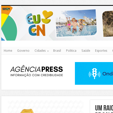
http
Home
Governo
Cidades
Brasil
Politica
Saúde
Esportes
https://agualimpa.go.gov.br/site/
UM RAI