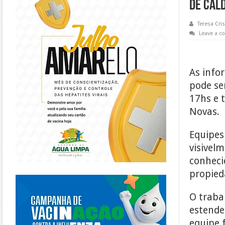
DE CAL
Teresa Cris
Leave a 
As info
pode se
17hs e 
Novas.
Equipes
visivel
conheci
p
ropied
https://piracanjuba.go.gov.br/
O traba
estende
equipe f