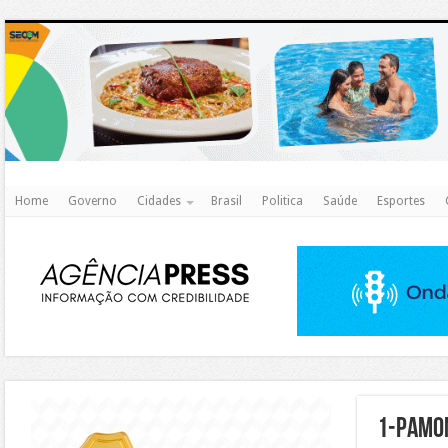
http
Home
Governo
Cidades
Brasil
Politica
Saúde
Esportes
https://agualimpa.go.gov.br/site/
1-pamon