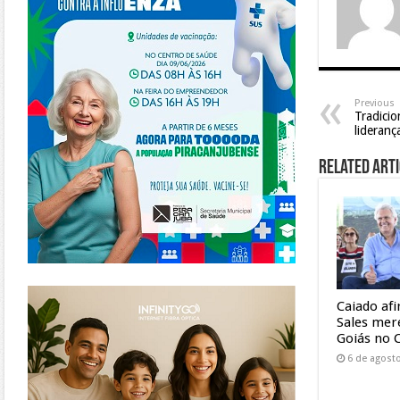
Previous
Tradici
lideran
Related Arti
https://www.infinitygo.com.br/
Caiado af
Sales mer
Goiás no 
6 de agost