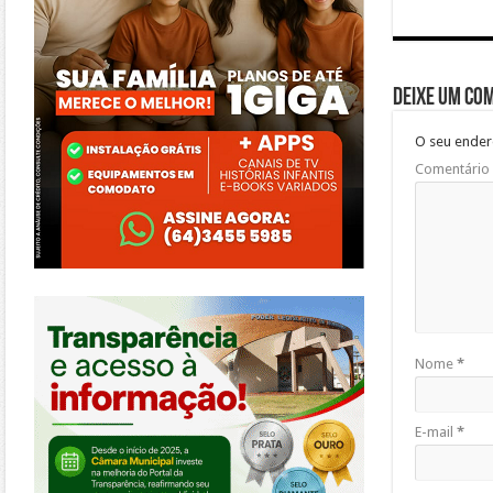
Deixe um co
O seu ender
Comentário
https://morrinhos.go.leg.br/
Nome
*
E-mail
*