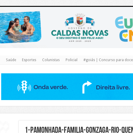
https://www.caldasnovas.go.gov.br/
Saúde
Esportes
Colunistas
Policial
#goiás | Concurso para docen
1-pamonhada-familia-gonzaga-rio-quen