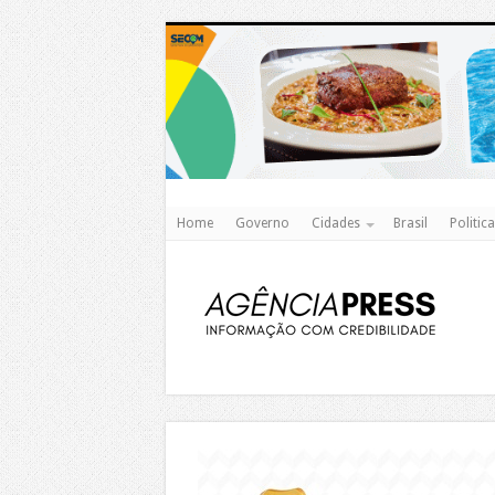
Home
Governo
Cidades
Brasil
Politica
https://agualimpa.go.gov.br/site/