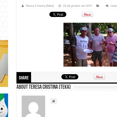
Teresa Cristina [Teka]
26 de janeiro de 2015
Leav
Share
About Teresa Cristina [Teka]