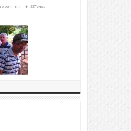
e a comment
357 Views