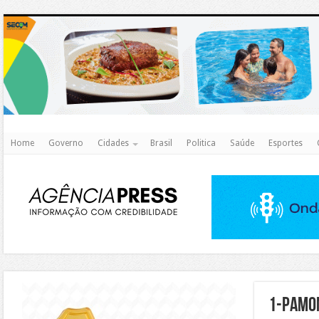
http
Home
Governo
Cidades
Brasil
Politica
Saúde
Esportes
https://agualimpa.go.gov.br/site/
1-pamon