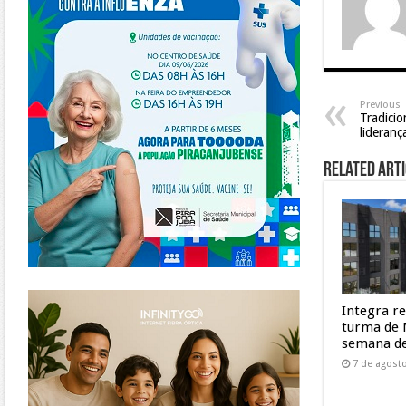
Previous
Tradici
lideran
Related Arti
https://www.infinitygo.com.br/
Integra r
turma de 
semana de
7 de agost