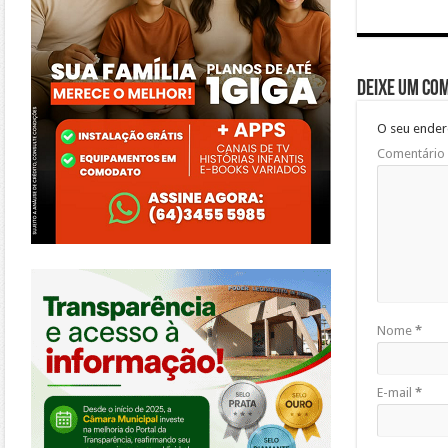
Deixe um co
O seu ender
Comentário
https://morrinhos.go.leg.br/
Nome
*
E-mail
*