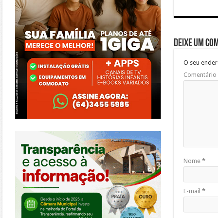
Deixe um co
O seu ender
Comentário
https://morrinhos.go.leg.br/
Nome
*
E-mail
*