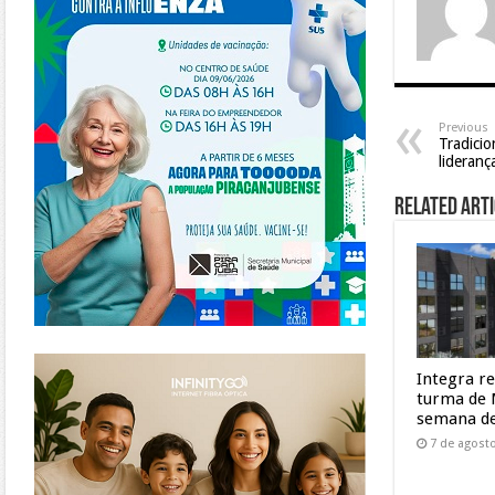
Previous
Tradici
lideran
Related Arti
https://www.infinitygo.com.br/
Integra r
turma de 
semana de
7 de agost