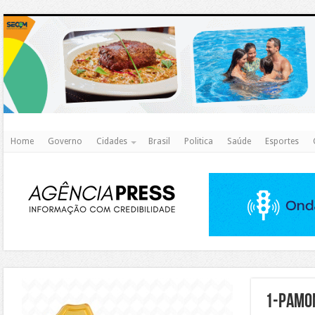
http
Home
Governo
Cidades
Brasil
Politica
Saúde
Esportes
https://agualimpa.go.gov.br/site/
1-pamon