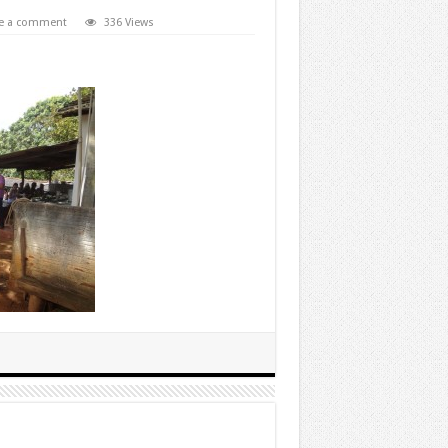
e a comment
336 Views