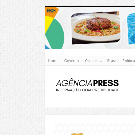
Home
Governo
Cidades
Brasil
Politica
https://agualimpa.go.gov.br/site/