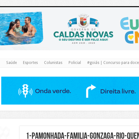
https://www.caldasnovas.go.gov.br/
Saúde
Esportes
Colunistas
Policial
#goiás | Concurso para docen
1-pamonhada-familia-gonzaga-rio-quen