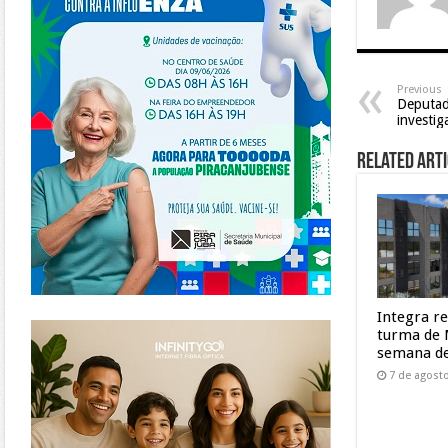
Previous
Deputad
investig
Related Arti
Integra r
https://www.infinitygo.com.br/
turma de 
semana de
7 de agost