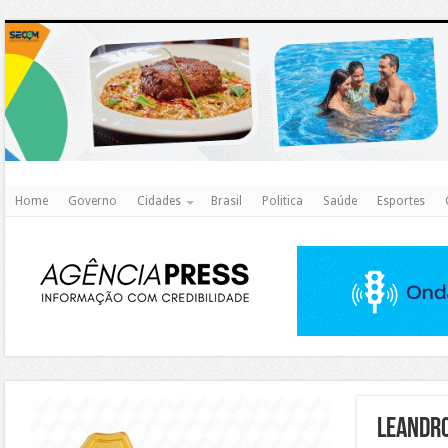
http
Home
Governo
Cidades
Brasil
Politica
Saúde
Esportes
https://agualimpa.go.gov.br/site/
LEANDR