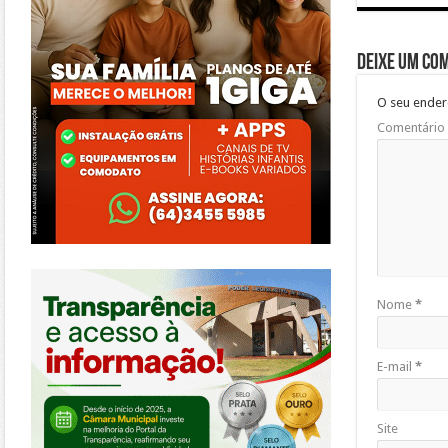
Deixe um co
O seu ender
Comentário
https://morrinhos.go.leg.br/
Nome
*
E-mail
*
Site