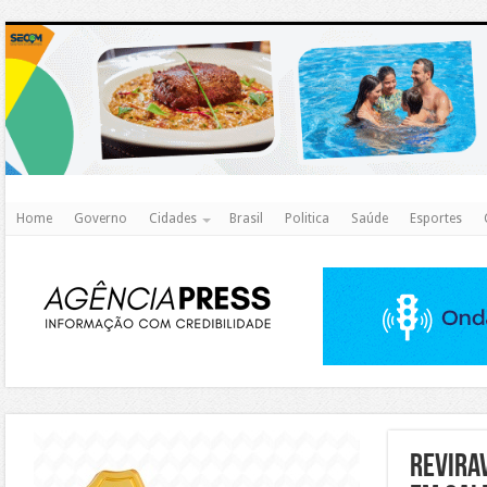
http
Home
Governo
Cidades
Brasil
Politica
Saúde
Esportes
https://agualimpa.go.gov.br/site/
Revira