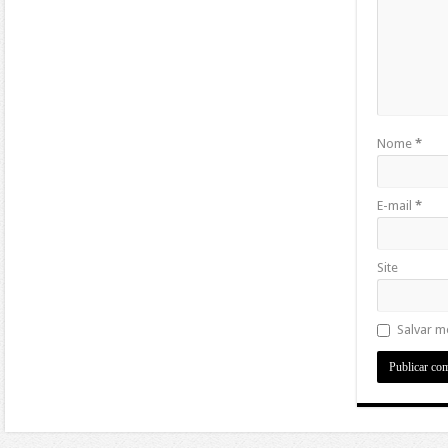
Nome
*
E-mail
*
Site
Salvar m