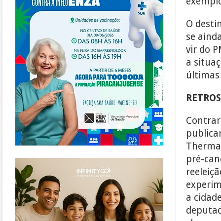
exemplo
O desti
se ainda
vir do 
a situaç
últimas
RETROS
Contrar
publica
Thermas
pré-can
https://www.infinitygo.com.br/
reeleiçã
experim
a cidad
deputad