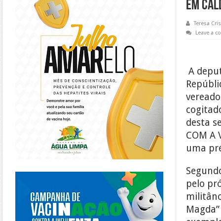
em Cal
Teresa Cris
Leave a 
A depu
Repúbli
vereado
cogitad
desta s
COM A V
uma pré
Segundo
https://piracanjuba.go.gov.br/
pelo pr
militân
Magda” 