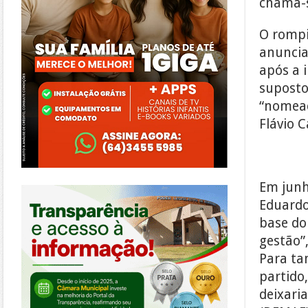
chama-s
O rompi
anuncia
após a 
suposto
“nomeaç
Flávio 
https://morrinhos.go.leg.br/
Em junh
Eduardo
base do
gestão”
Para ta
partido
deixari