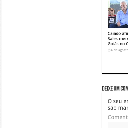
Caiado af
Sales mer
Goiás no 
6 de agost
Deixe um co
O seu e
são ma
Coment