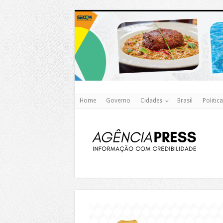
Home
Governo
Cidades
Brasil
Politica
https://agualimpa.go.gov.br/site/