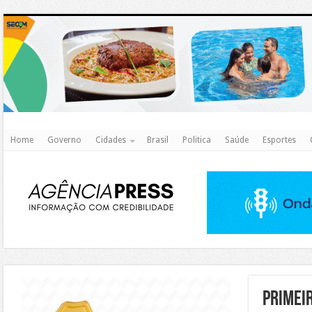
http
Home
Governo
Cidades
Brasil
Politica
Saúde
Esportes
https://agualimpa.go.gov.br/site/
Primei