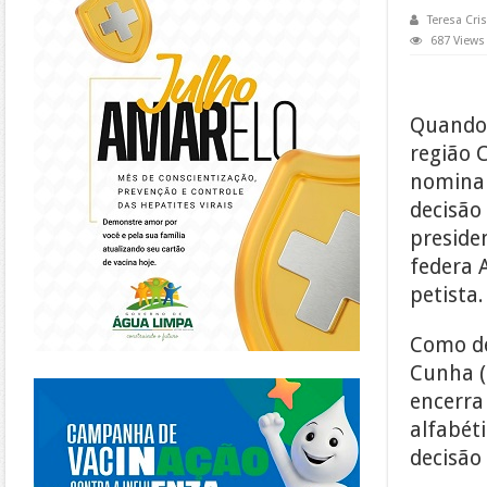
Teresa Cris
687 Views
Quando 
região 
nominal
decisão
preside
federa 
petista.
Como de
Cunha (
https://piracanjuba.go.gov.br/
encerra
alfabét
decisão