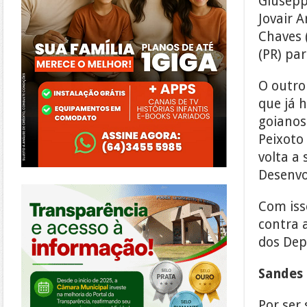
Giusepp
Jovair A
Chaves 
(PR) par
O outro
que já 
goianos
Peixoto
volta a 
Desenvo
https://morrinhos.go.leg.br/
Com iss
contra 
dos Dep
Sandes 
Por ser