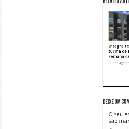
Related Arti
Integra r
turma de 
semana de
7 de agost
Deixe um co
O seu e
são ma