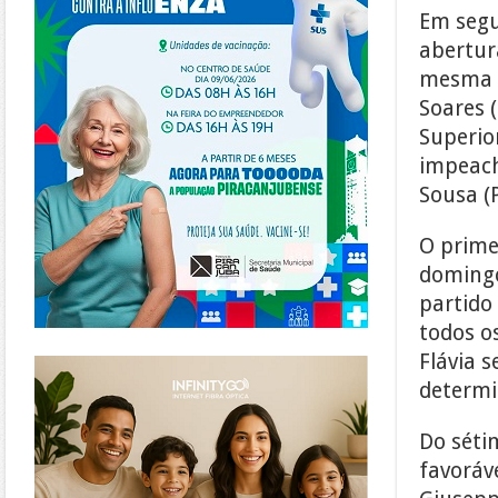
Em segu
abertur
mesma p
Soares 
Superior
impeach
Sousa (
O prime
domingo
partido
todos o
https://www.infinitygo.com.br/
Flávia 
determi
Do séti
favoráv