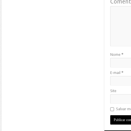
Coment
Nome
*
E-mail
*
Site
Salvar m