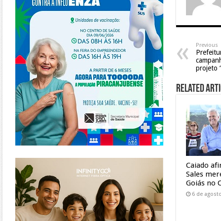
Previous
Prefeit
campanh
projeto 
Related Arti
https://www.infinitygo.com.br/
Caiado af
Sales mer
Goiás no 
6 de agost