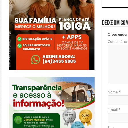
Deixe um co
O seu ender
Comentário
https://morrinhos.go.leg.br/
Nome
*
E-mail
*
Site