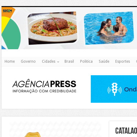
http
Home
Governo
Cidades
Brasil
Politica
Saúde
Esportes
https://agualimpa.go.gov.br/site/
catalao