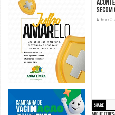
aconte
SECOM 
Teresa Cris
https://piracanjuba.go.gov.br/
Share
About Teresa