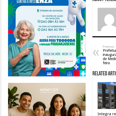
Previous
Prefeitu
inaugura
de Medi
feira
Related Arti
https://www.infinitygo.com.br/
Integra r