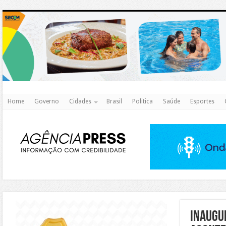
http
Home
Governo
Cidades
Brasil
Politica
Saúde
Esportes
https://agualimpa.go.gov.br/site/
Inaugu