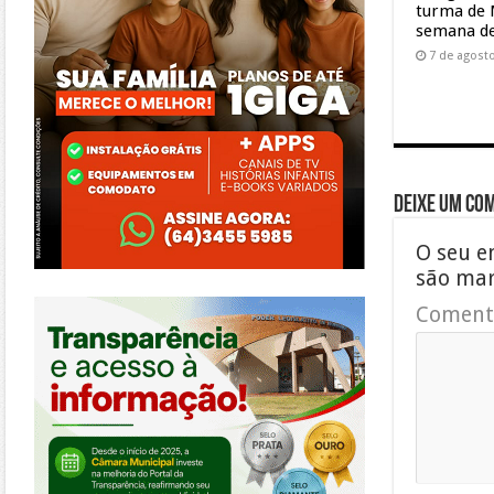
turma de 
semana de
7 de agost
Deixe um co
O seu e
são ma
https://morrinhos.go.leg.br/
Coment