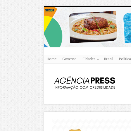
Home
Governo
Cidades
Brasil
Politica
https://agualimpa.go.gov.br/site/