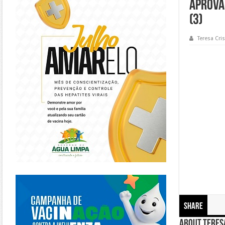
aprova
(3)
Teresa Cris
https://piracanjuba.go.gov.br/
Share
About Teresa