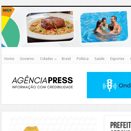
http
Home
Governo
Cidades
Brasil
Politica
Saúde
Esportes
https://agualimpa.go.gov.br/site/
Prefei