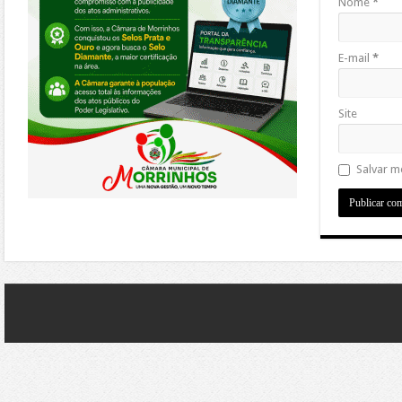
Nome
*
E-mail
*
Site
Salvar m