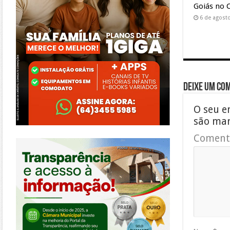
Goiás no 
6 de agost
Deixe um co
O seu e
são ma
Coment
https://morrinhos.go.leg.br/