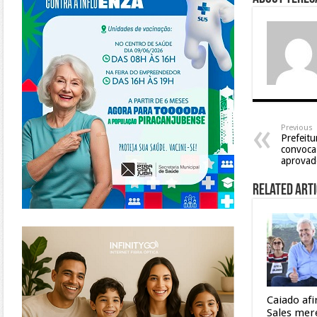
Previous
Prefeitu
convoca
aprovad
Related Arti
https://www.infinitygo.com.br/
Caiado af
Sales mer