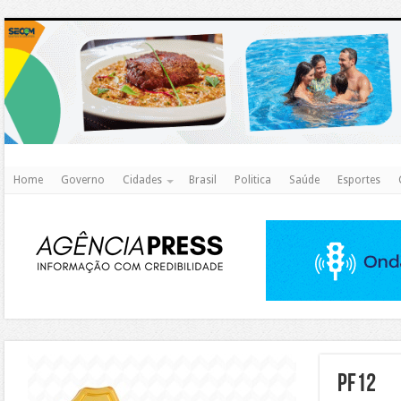
http
Home
Governo
Cidades
Brasil
Politica
Saúde
Esportes
https://agualimpa.go.gov.br/site/
pf12