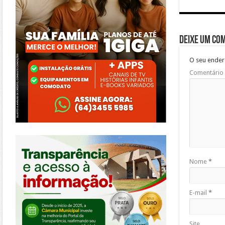
Deixe um co
O seu ender
Comentário
https://morrinhos.go.leg.br/
Nome
*
E-mail
*
Site