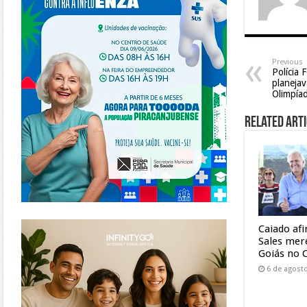
Previous
Polícia 
planejav
Olimpía
Related Arti
https://www.infinitygo.com.br/
Caiado af
Sales mer
Goiás no 
6 de agost