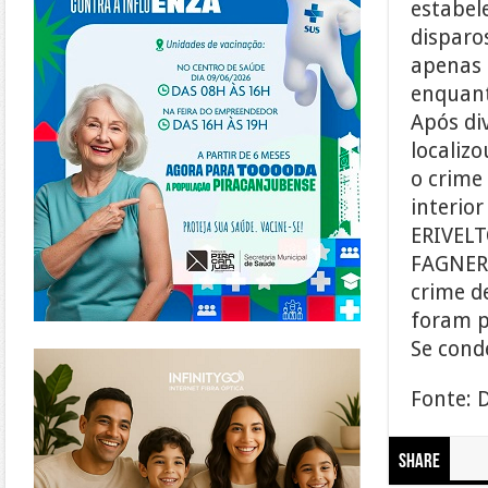
estabele
disparo
apenas 
enquant
Após div
localiz
o crime
interior
ERIVELT
FAGNER,
crime d
foram p
Se cond
https://www.infinitygo.com.br/
Fonte: 
Share