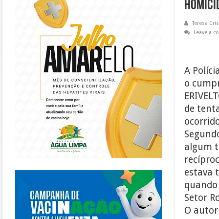
homicí
Teresa Cris
Leave a 
A Políci
o cumpr
ERIVELT
de tent
ocorrid
Segundo
algum t
recíproc
https://piracanjuba.go.gov.br/
estava 
quando 
Setor R
O autor