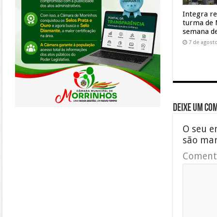
Integra r
turma de 
semana de
7 de agost
Deixe um co
O seu e
são ma
Coment