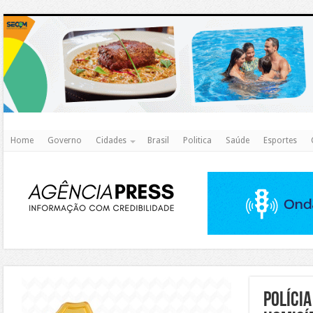
http
Home
Governo
Cidades
Brasil
Politica
Saúde
Esportes
https://agualimpa.go.gov.br/site/
Polícia