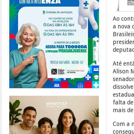
Ao cont
a nova 
Brasilei
presiden
deputad
Até entã
Alison M
senador
dissolve
estadual
https://www.infinitygo.com.br/
falta d
mais de
Com a n
consequ