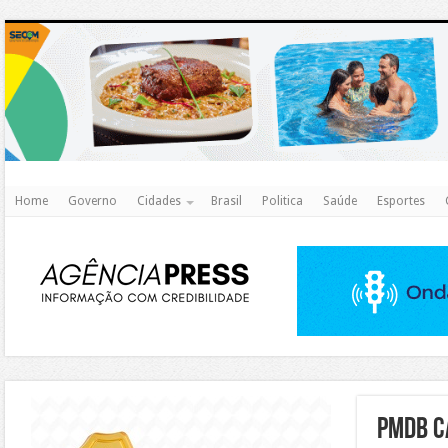
http
Home
Governo
Cidades
Brasil
Politica
Saúde
Esportes
https://agualimpa.go.gov.br/site/
PMDB c