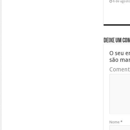
6 de agost
Deixe um co
O seu e
são ma
Coment
Nome
*