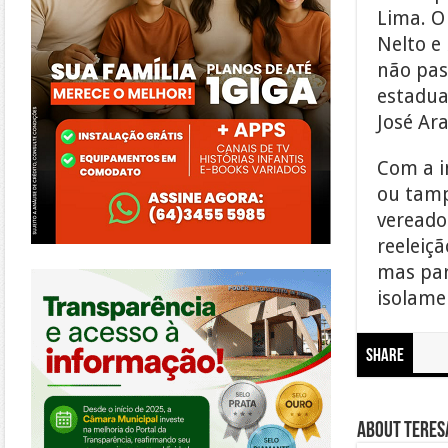
Lima. O 
Nelto e
não pas
estadua
José Ara
Com a i
ou tamp
vereado
reeleiç
https://morrinhos.go.leg.br/
mas par
isolame
Share
About Teresa