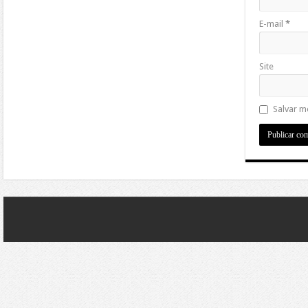
E-mail
*
Site
Salvar m