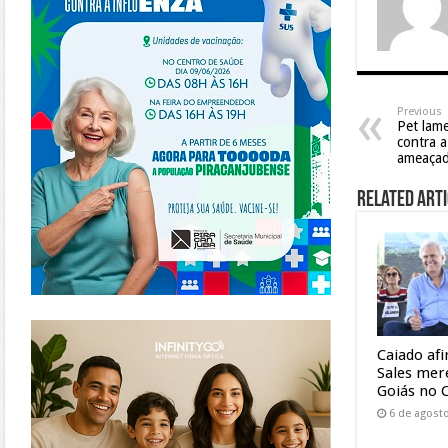
Previous
Pet lam
contra 
ameaça
Related Arti
https://www.infinitygo.com.br/
Caiado af
Sales mer
Goiás no 
6 de agost