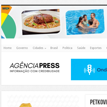
http
Home
Governo
Cidades
Brasil
Politica
Saúde
Esportes
https://agualimpa.go.gov.br/site/
petkov