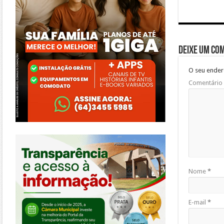
Deixe um co
O seu ender
Comentário
https://morrinhos.go.leg.br/
Nome
*
E-mail
*