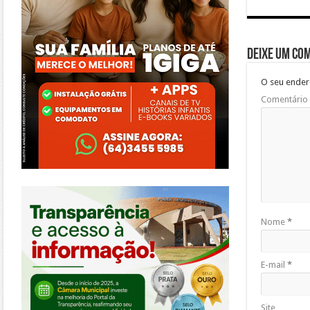
Deixe um co
O seu ender
Comentário
https://morrinhos.go.leg.br/
Nome
*
E-mail
*
Site