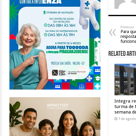
Previous
Para que
resposta
funcion
Related Arti
https://www.infinitygo.com.br/
Integra r
turma de 
semana de
7 de agost