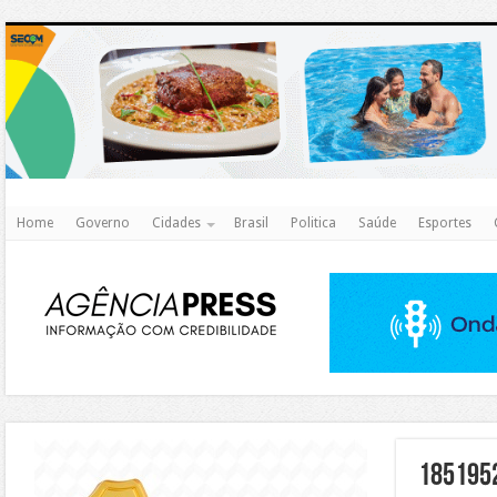
http
Home
Governo
Cidades
Brasil
Politica
Saúde
Esportes
https://agualimpa.go.gov.br/site/
185195