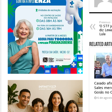
Previous
‘O STF j
diz Lew
Lula
Related Arti
https://www.infinitygo.com.br/
Caiado af
Sales mer
Goiás no 
6 de agost