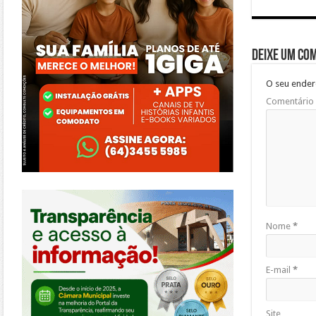
Deixe um co
O seu ender
Comentário
https://morrinhos.go.leg.br/
Nome
*
E-mail
*
Site