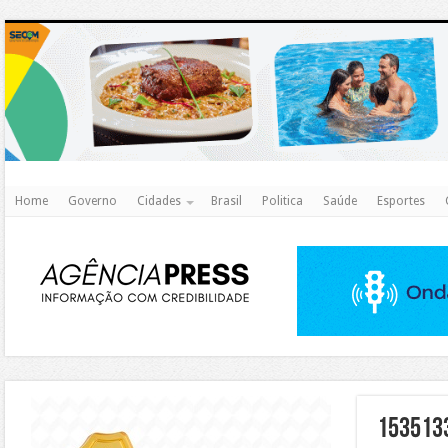
http
Home
Governo
Cidades
Brasil
Politica
Saúde
Esportes
https://agualimpa.go.gov.br/site/
153513