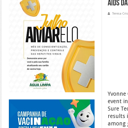
AIDS Da
Teresa Cris
Yvonne 
https://piracanjuba.go.gov.br/
event i
Sure Te
results 
among g