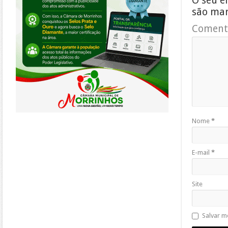
O seu e
são ma
Coment
Nome
*
E-mail
*
Site
Salvar m