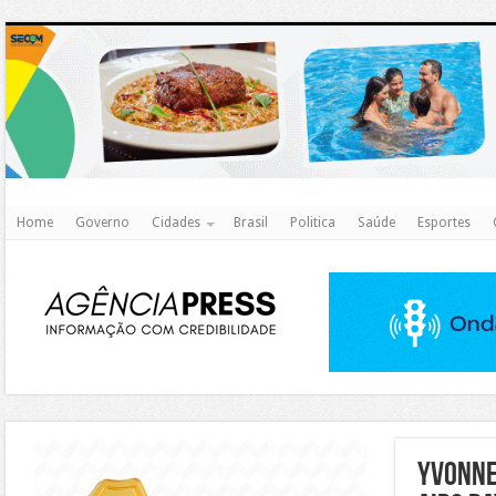
http
Home
Governo
Cidades
Brasil
Politica
Saúde
Esportes
https://agualimpa.go.gov.br/site/
Yvonne