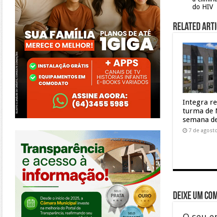
do HIV
Related Arti
Integra r
turma de 
semana de
https://morrinhos.go.leg.br/
7 de agost
Deixe um co