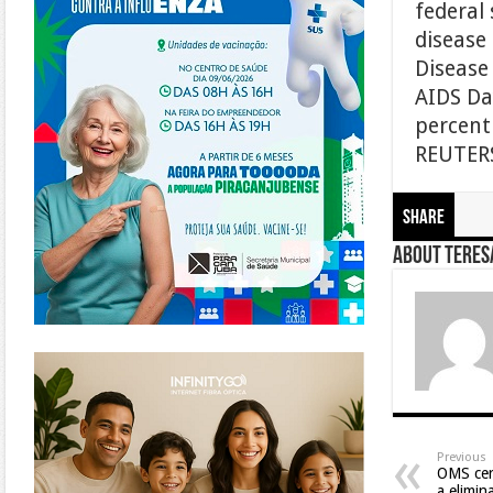
federal
disease 
Disease
AIDS Da
percent
REUTERS
Share
About Teresa
https://www.infinitygo.com.br/
Previous
OMS cert
a elimin