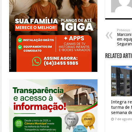
Previous
Marconi
em equi
Seguran
Related Arti
https://morrinhos.go.leg.br/
Integra r
turma de 
semana de
7 de agost