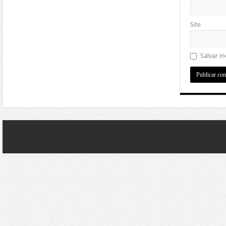
Site
Salvar m