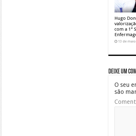
Hugo Don
valorizaç
com a 1ª 
Enferma
13 de maio
Deixe um co
O seu e
são ma
Coment