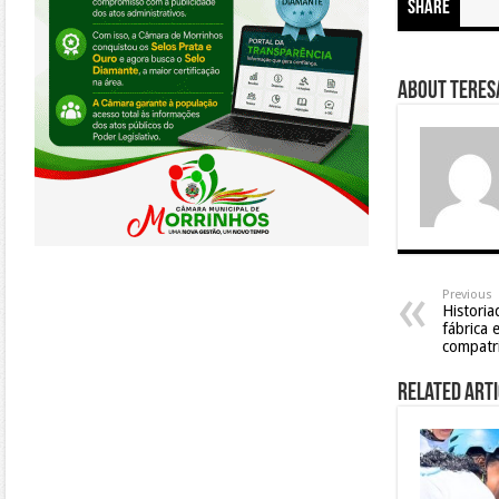
Share
About Teresa
Previous
Histori
fábrica 
compatr
Related Arti