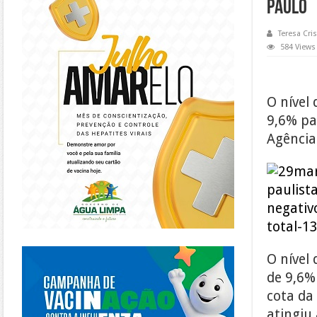
Paulo
Teresa Cris
584 Views
O nível 
9,6% pa
Agência
https://piracanjuba.go.gov.br/
O nível 
de 9,6%
cota da
atingiu