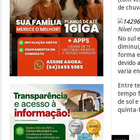
de chuv
Nível n
No sul 
diminui
forma e
devido 
varia en
https://morrinhos.go.leg.br/
Entre te
tempo f
de sol 
quinta-