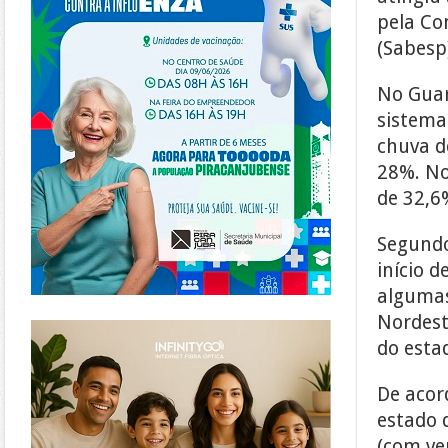
pela Co
(Sabesp
No Guar
sistema
chuva d
28%. No
de 32,6
Segundo
início 
algumas
Nordest
https://www.infinitygo.com.br/
do esta
De acor
estado 
(com ve