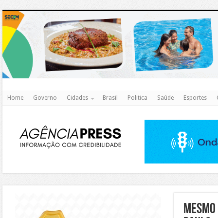
http
Home
Governo
Cidades
Brasil
Politica
Saúde
Esportes
https://agualimpa.go.gov.br/site/
Mesmo 