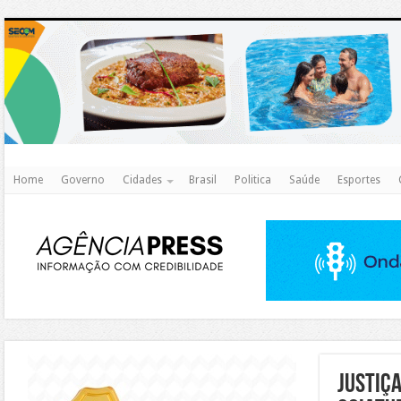
http
Home
Governo
Cidades
Brasil
Politica
Saúde
Esportes
https://agualimpa.go.gov.br/site/
JUSTIÇ