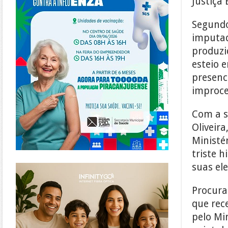
Justiça
Segundo
imputad
produzi
esteio 
presenc
improce
Com a s
Oliveir
Ministé
triste h
https://www.infinitygo.com.br/
suas ele
Procura
que rec
pelo Min