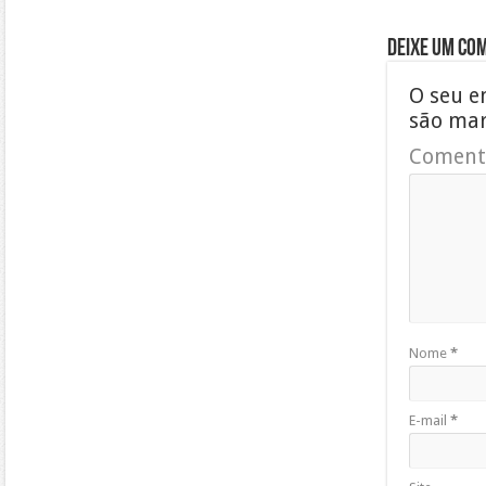
Deixe um co
O seu e
são ma
Coment
Nome
*
E-mail
*