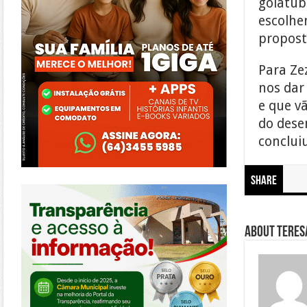
goiatub
escolhe
proposta
Para Ze
nos dar
e que v
do dese
conclui
Share
https://morrinhos.go.leg.br/
About Teresa