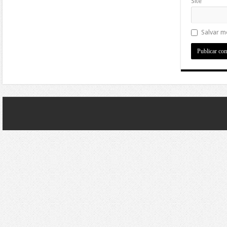
Site
Salvar m