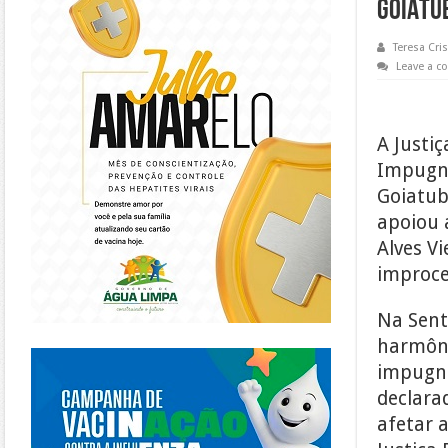
GOIATU
Teresa Cris
Leave a 
A Justi
Impugna
Goiatub
apoiou 
Alves Vi
improce
Na Sente
harmôni
https://piracanjuba.go.gov.br/
impugna
declara
afetar a