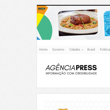
Home
Governo
Cidades
Brasil
Politica
https://agualimpa.go.gov.br/site/