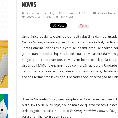
Novas
Teresa Cristina [Teka]
8 de maio de 2017
Caldas Novas
,
Leave a comment
684 Views
Um trágico acidente ocorrido por volta das 2 hs da madrugada
Caldas Novas, vitimou a jovem Brenda Gabriele Cidral, de 16 anos
Santa Catarina, onde residia com seus familiares. De acordo c
[ainda não identificado] teria batido na parte traseira da moto
na garupa – contra um poste. A jovem foi socorrida pela equi
Urgência [SAMU] e encaminhada com urgência para a Unidade
cardiorrespiratória, vindo a falecer logo em seguida, devido à
apenas ferimentos leves e foi liberado após observação na un
Brenda Gabriele Cidral, que completaria 17 anos no próximo d
o dia 15/12/2016, ou seja, pouco mais de quatro meses. De ac
teria ‘fugido’ de casa, no bairro
Paranaguamirim, zona sul de
Jo
para a família, com quem residia.