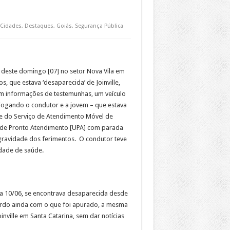
Cidades
,
Destaques
,
Goiás
,
Segurança Pública
 deste domingo [07] no setor Nova Vila em
, que estava ‘desaparecida’ de Joinville,
om informações de testemunhas, um veículo
, jogando o condutor e a jovem – que estava
pe do Serviço de Atendimento Móvel de
 de Pronto Atendimento [UPA] com parada
 gravidade dos ferimentos. O condutor teve
idade de saúde.
ia 10/06, se encontrava desaparecida desde
ordo ainda com o que foi apurado, a mesma
inville em Santa Catarina, sem dar notícias