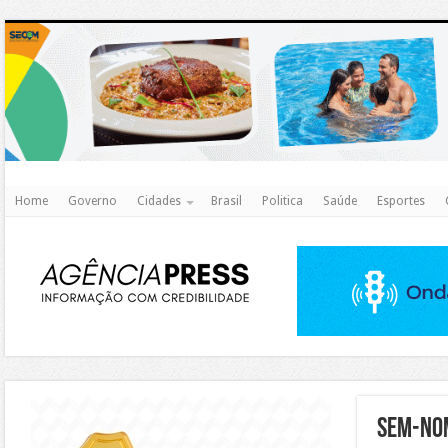
http
Home
Governo
Cidades
Brasil
Politica
Saúde
Esportes
https://agualimpa.go.gov.br/site/
Sem-no