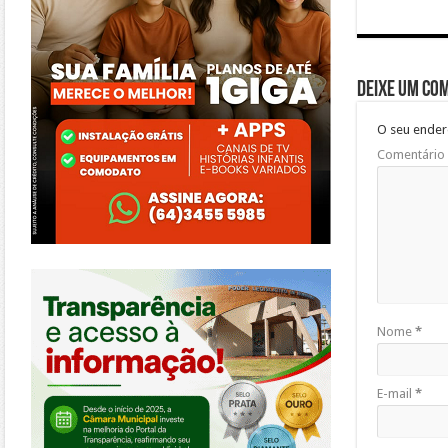
Deixe um co
O seu ender
Comentário
https://morrinhos.go.leg.br/
Nome
*
E-mail
*