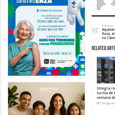
Previous
#ipameri
Rosa, an
na Câma
Related Arti
https://www.infinitygo.com.br/
Integra r
turma de 
semana de
7 de agost