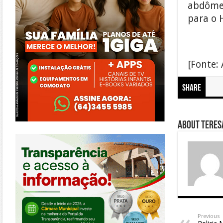
abdômen
para o 
[Fonte: 
Share
About Teresa
https://morrinhos.go.leg.br/
Previous