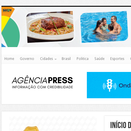
http
Home
Governo
Cidades
Brasil
Politica
Saúde
Esportes
https://agualimpa.go.gov.br/site/
Início 