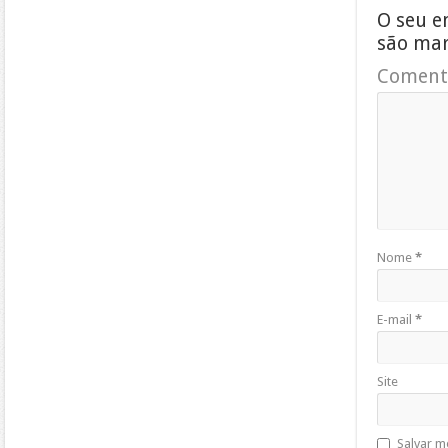
O seu e
são ma
Coment
Nome
*
E-mail
*
Site
Salvar m