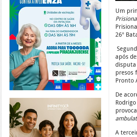
Um prin
Prisiona
Prision
26º Bata
Segundo
após de
disputa 
presos 
Pronto 
De acor
https://www.infinitygo.com.br/
Rodrigo
provoca
ambulat
A tercei