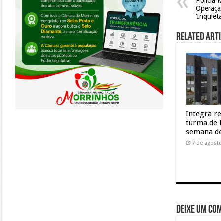
Policia 
Operação
‘Inquiet
Related Arti
Integra r
turma de 
semana de
7 de agost
Deixe um co