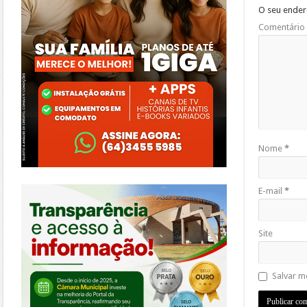
O seu ender
Comentário
Nome
*
https://morrinhos.go.leg.br/
E-mail
*
Site
Salvar m