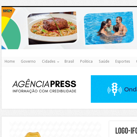
http
Home
Governo
Cidades
Brasil
Politica
Saúde
Esportes
https://agualimpa.go.gov.br/site/
logo-IF