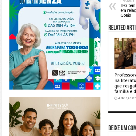
Previous
IFG tem
em relaç
Goiás
Related Arti
Professor
na litera
que resgat
família e 
https://www.infinitygo.com.br/
4 de agost
Deixe um co